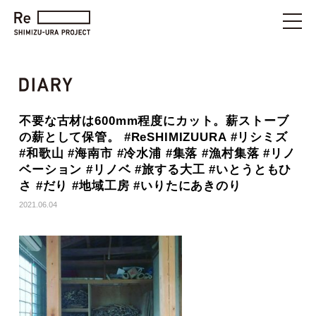
不要な古材は600mm程度にカット。薪ストーブ
の薪として保管。 #ReSHIMIZUURA #リシミズ
#和歌山 #海南市 #冷水浦 #集落 #漁村集落 #リノ
ベーション #リノベ #旅する大工 #いとうともひ
さ #だり #地域工房 #いりたにあきのり
2021.06.04