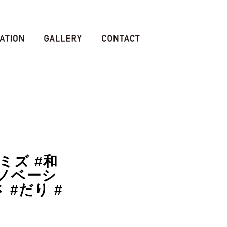
シミズ #和
リノベーシ
 #だり #