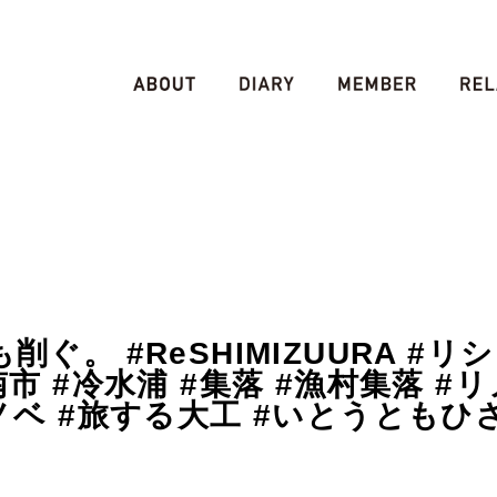
ぐ。 #ReSHIMIZUURA #リ
南市 #冷水浦 #集落 #漁村集落 #
ノベ #旅する大工 #いとうともひさ