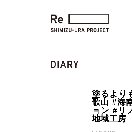
塗るよりも削
歌山 #海
ョン #リ
地域工房