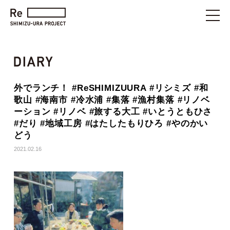
外でランチ！ #ReSHIMIZUURA #リシミズ #和
歌山 #海南市 #冷水浦 #集落 #漁村集落 #リノベ
ーション #リノベ #旅する大工 #いとうともひさ
#だり #地域工房 #はたしたもりひろ #やのかい
どう
2021.02.16