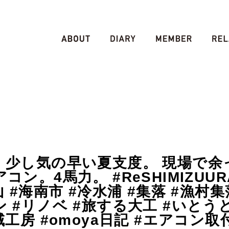
少し気の早い夏支度。 現場で余
コン。4馬力。 #ReSHIMIZUUR
山 #海南市 #冷水浦 #集落 #漁村集
ン #リノベ #旅する大工 #いとう
地域工房 #omoya日記 #エアコン取