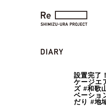
設置完了！
ケージエア
ズ #和歌
ベーショ
だり #