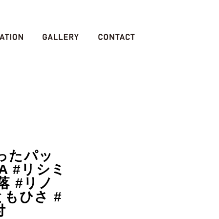
ったパッ
A #リシミ
落 #リノ
ともひさ #
付