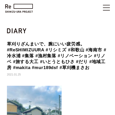
草刈りざんまいで、腕にいい疲労感。
#ReSHIMIZUURA #リシミズ #和歌山 #海南市 #
冷水浦 #集落 #漁村集落 #リノベーション #リノ
ベ #旅する大工 #いとうともひさ #だり #地域工
房 #makita #mur189dsf #草刈機まさお
2021.01.25