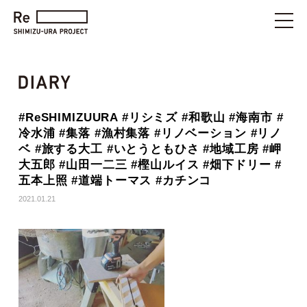
#ReSHIMIZUURA #リシミズ #和歌山 #海南市 #
冷水浦 #集落 #漁村集落 #リノベーション #リノ
ベ #旅する大工 #いとうともひさ #地域工房 #岬
大五郎 #山田一二三 #樫山ルイス #畑下ドリー #
五本上照 #道端トーマス #カチンコ
2021.01.21