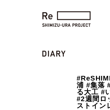
#ReSHI
浦 #集落
る大工 #
#2週間ロ
ストイン