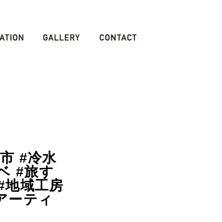
南市 #冷水
ベ #旅す
#地域工房
#アーティ