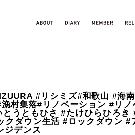
MIZUURA #リシミズ#和歌山 #海
 #漁村集落#リノベーション #リノ
いとうともひさ #たけひらひろき 
ックダウン生活 #ロックダウン 
レジデンス