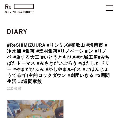
#ReSHIMIZUURA #リシミズ#和歌山 #海南市 #
冷水浦 #集落 #漁村集落#リノベーション #リノ
ベ #旅する大工 #いとうともひさ#地域工房#みち
ばたトーマス #みさきだいごろう #はたしたドリ
ー #やまだひふみ #かしやまルイス #ごほんじょ
うてる#自主的ロックダウン #劇団いきる #2週間
生活 #2週間家族
2020.05.07