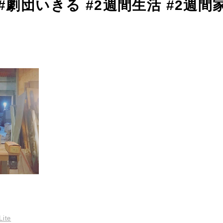
#劇団いきる #2週間生活 #2週間
Lite