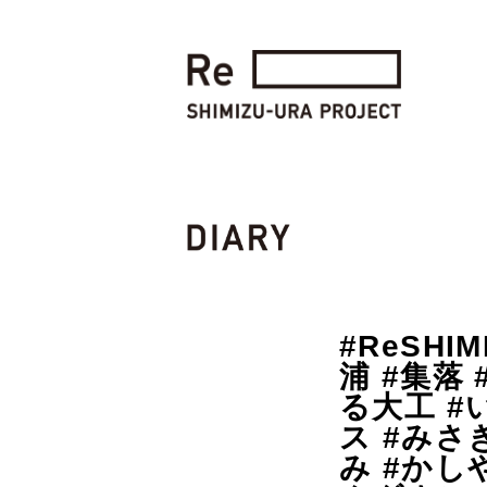
#ReSHI
浦 #集落
る大工 
ス #みさ
み #かし