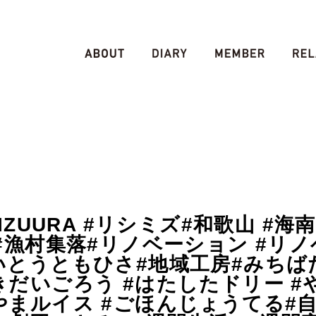
MIZUURA #リシミズ#和歌山 #海
 #漁村集落#リノベーション #リノ
#いとうともひさ#地域工房#みちば
きだいごろう #はたしたドリー 
やまルイス #ごほんじょうてる#