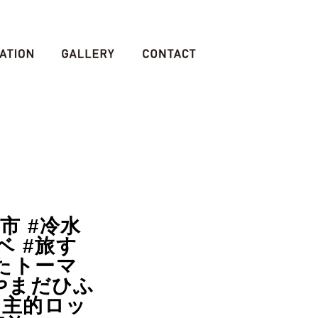
南市 #冷水
ベ #旅す
たトーマ
#やまだひふ
自主的ロッ