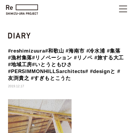
#reshimizuura#和歌山 #海南市 #冷水浦 #集落
#漁村集落#リノベーション #リノベ #旅する大工
#地域工房#いとうともひさ
#PERSIMMONHILLSarchitects# #designと #
友渕貴之 #すぎもとこうた
2019.12.17