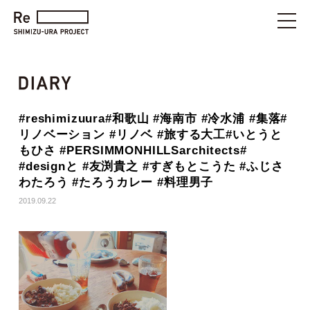
#reshimizuura#和歌山 #海南市 #冷水浦 #集落#
リノベーション #リノベ #旅する大工#いとうと
もひさ #PERSIMMONHILLSarchitects#
#designと #友渕貴之 #すぎもとこうた #ふじさ
わたろう #たろうカレー #料理男子
2019.09.22