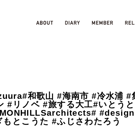
mizuura#和歌山 #海南市 #冷水浦
 #リノベ #旅する大工#いとう
MONHILLSarchitects# #desi
ぎもとこうた #ふじさわたろう