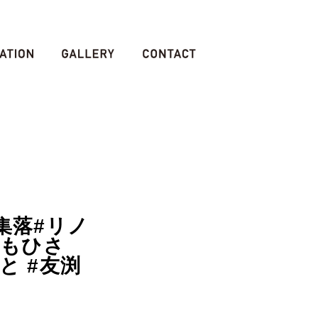
 #集落#リノ
ともひさ
gnと #友渕