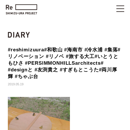
#reshimizuura#和歌山 #海南市 #冷水浦 #集落#
リノベーション #リノベ #旅する大工#いとうと
もひさ #PERSIMMONHILLSarchitects#
#designと #友渕貴之 #すぎもとこうた#両川厚
輝 #ちゃぶ台
2019.05.19