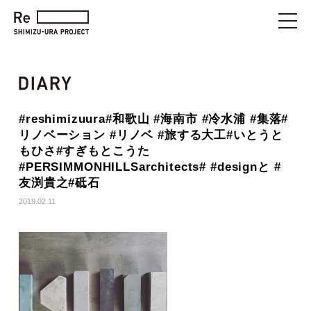
#reshimizuura#和歌山 #海南市 #冷水浦 #集落#
リノベーション #リノベ #旅する大工#いとうと
もひさ#すぎもとこうた
#PERSIMMONHILLSarchitects# #designと #
友渕貴之#砥石
2019.02.11