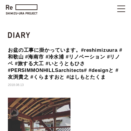
お盆の工事に掛かっています。#reshimizuura #
和歌山 #海南市 #冷水浦 #リノベーション #リノ
ベ #旅する大工 #いとうともひさ
#PERSIMMONHILLSarchitects# #designと #
友渕貴之 #くらますおと #はしもとたくま
2018.08.13